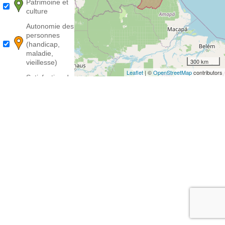
Patrimoine et
culture
Autonomie des
personnes
(handicap,
maladie,
300 km
vieillesse)
Leaflet
| ©
OpenStreetMap
contributors
Satisfaction des
besoins
fondamentaux
(alimentation,
mobilité...)
Autres