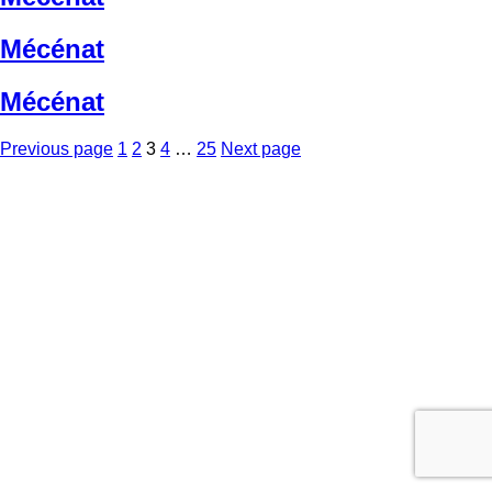
Mécénat
Mécénat
Posts
Page
Page
Page
Page
Page
Previous page
1
2
3
4
…
25
Next page
pagination