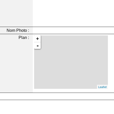
Nom Photo :
Plan :
+
-
Leaflet