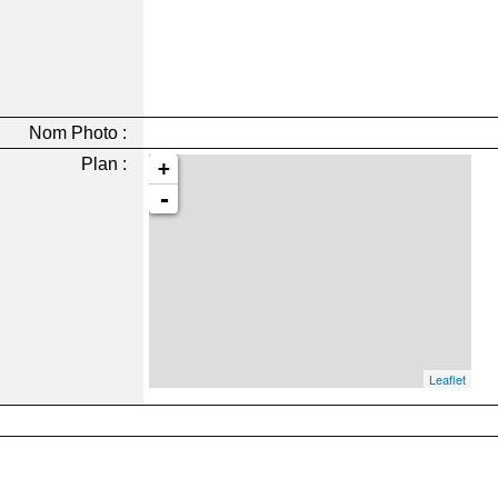
Nom Photo :
Plan :
+
-
Leaflet