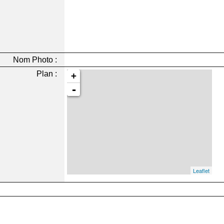
Nom Photo :
Plan :
+
-
Leaflet