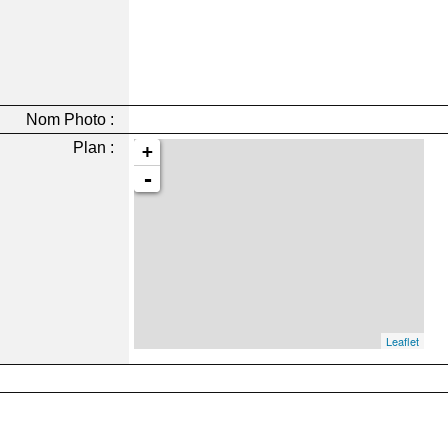
Nom Photo :
Plan :
+
-
Leaflet