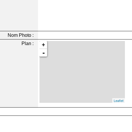
Nom Photo :
Plan :
+
-
Leaflet