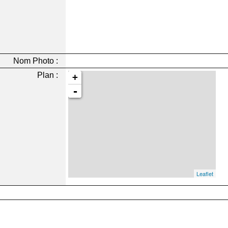
Nom Photo :
Plan :
+
-
Leaflet