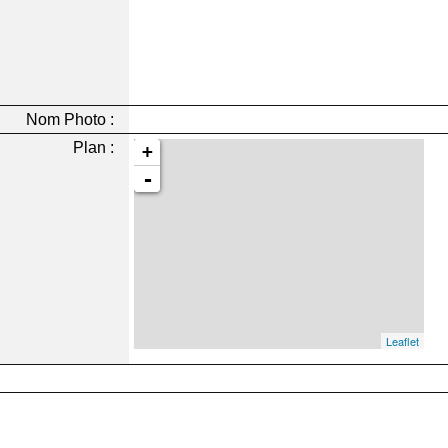
Nom Photo :
Plan :
+
-
Leaflet