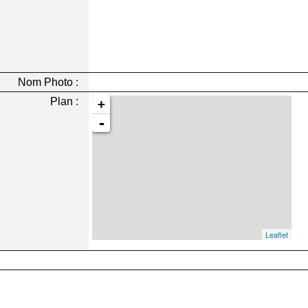
Nom Photo :
Plan :
+
-
Leaflet