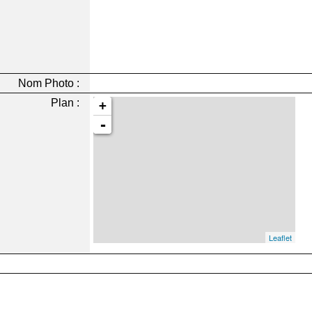
Nom Photo :
Plan :
+
-
Leaflet