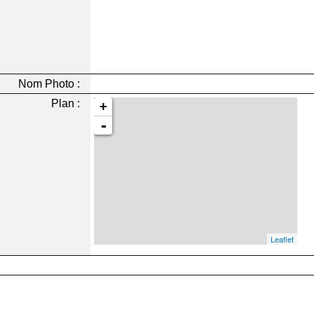
Nom Photo :
Plan :
+
-
Leaflet