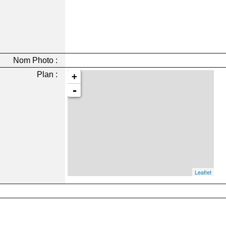
Nom Photo :
Plan :
+
-
Leaflet